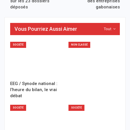
sur les 23 dossiers
des entreprises
déposés
gabonaises
Vous Pourriez Aussi Aimer
Tout
SOCIÉTÉ
NON CLASSÉ
EEG / Synode national :
l’heure du bilan, le vrai
débat
SOCIÉTÉ
SOCIÉTÉ