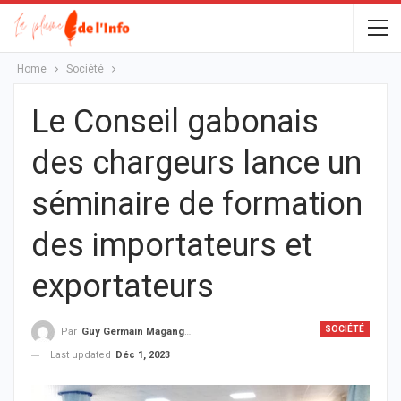
Home
Société
Le Conseil gabonais
des chargeurs lance un
séminaire de formation
des importateurs et
exportateurs
SOCIÉTÉ
Par
Guy Germain Maganga Nziengui
Last updated
Déc 1, 2023