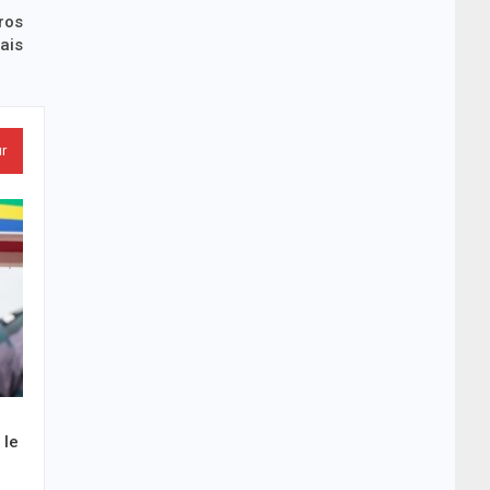
ros
ais
ur
 le