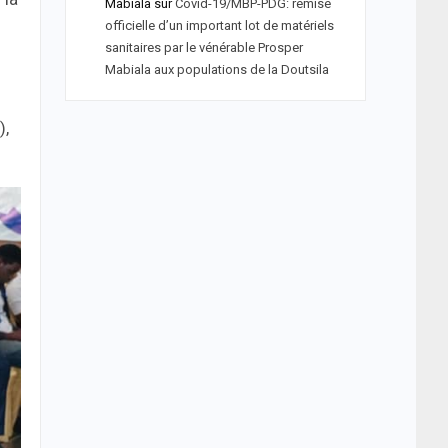
Mabiala
sur
Covid-19/MBP-PDG: remise
officielle d’un important lot de matériels
sanitaires par le vénérable Prosper
Mabiala aux populations de la Doutsila
),