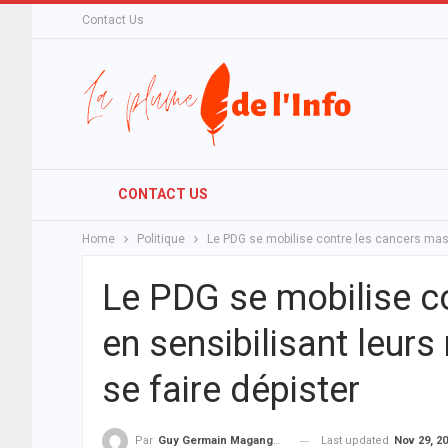
Contact Us
CONTACT US
Home
Politique
Le PDG se mobilise contre les cancers mascu
Le PDG se mobilise c
en sensibilisant leurs
se faire dépister
Last updated
Nov 29, 2
Par
Guy Germain Maganga Nziengui