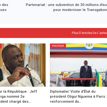
e des
Partenariat : une subvention de 30 millions d’eu
ques
pour moderniser le Transgabon
Plus D'articles De L'aute
POLITIQUE
r la République : Jeff
Diplomatie/ Visite d’État du
anga nommé 2e
président Oligui Nguema à Paris :
ident chargé des…
renforcement du…