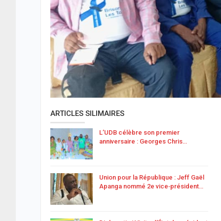
ARTICLES SILIMAIRES
L’UDB célèbre son premier
anniversaire : Georges Chris…
Union pour la République : Jeff Gaël
Apanga nommé 2e vice‑président…