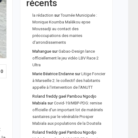
récents
la rédaction
sur
Tournée Municipale :
Monique Koumba Malékou epse
Moussadji au contact des
préoccupations des mairies
d'arrondissements
Mahangue
sur
Gabao-Design lance
officiellement le jeu vidéo LBV Race 2
Ultra
0
Marie Béatrice Endanne
sur
Litige Foncier
à Marseille 2: le collectif des habitants
appelle à l'intervention de l'ANUTT
Roland freddy gael Pambou Ngodjo
Mabiala
sur
Covid-19/MBP-PDG: remise
officielle d'un important lot de matériels
sanitaires par le vénérable Prosper
Mabiala aux populations de la Doutsila
t
Roland freddy gael Pambou Ngodjo
 la