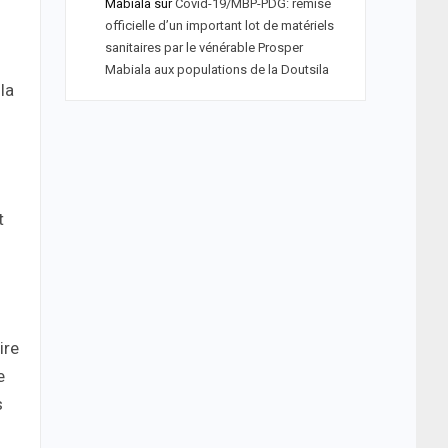
Mabiala
sur
Covid-19/MBP-PDG: remise
officielle d’un important lot de matériels
sanitaires par le vénérable Prosper
Mabiala aux populations de la Doutsila
la
t
ire
e
s