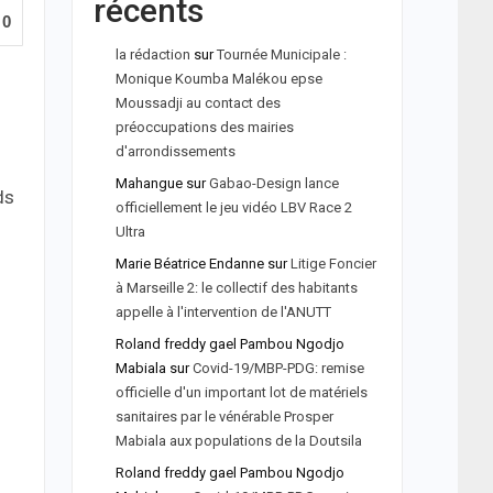
récents
0
la rédaction
sur
Tournée Municipale :
Monique Koumba Malékou epse
Moussadji au contact des
préoccupations des mairies
d'arrondissements
Mahangue
sur
Gabao-Design lance
ds
officiellement le jeu vidéo LBV Race 2
Ultra
Marie Béatrice Endanne
sur
Litige Foncier
à Marseille 2: le collectif des habitants
appelle à l'intervention de l'ANUTT
Roland freddy gael Pambou Ngodjo
Mabiala
sur
Covid-19/MBP-PDG: remise
officielle d'un important lot de matériels
sanitaires par le vénérable Prosper
Mabiala aux populations de la Doutsila
Roland freddy gael Pambou Ngodjo