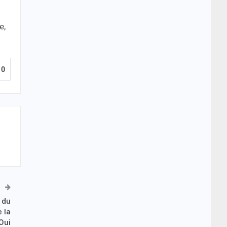
e,
0
 du
 la
 Oui