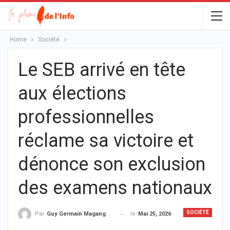
Home
Société
Le SEB arrivé en tête
aux élections
professionnelles
réclame sa victoire et
dénonce son exclusion
des examens nationaux
SOCIÉTÉ
le
Mai 25, 2026
Par
Guy Germain Maganga Nziengui