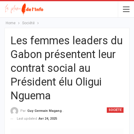
Home
Société
Les femmes leaders du
Gabon présentent leur
contrat social au
Président élu Oligui
Nguema
SOCIÉTÉ
Par
Guy Germain Maganga Nziengui
Last updated
Avr 24, 2025