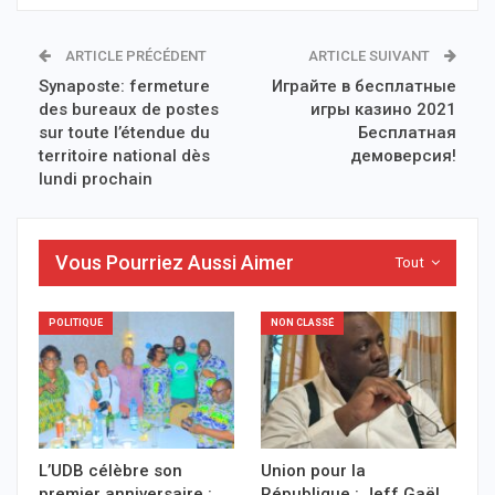
ARTICLE PRÉCÉDENT
ARTICLE SUIVANT
Synaposte: fermeture
Играйте в бесплатные
des bureaux de postes
игры казино 2021
sur toute l’étendue du
Бесплатная
territoire national dès
демоверсия!
lundi prochain
Vous Pourriez Aussi Aimer
Tout
POLITIQUE
NON CLASSÉ
L’UDB célèbre son
Union pour la
premier anniversaire :
République : Jeff Gaël