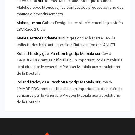
la rédaction
sur
Tournée Municipale : Monique Koumba
Malékou epse Moussadji au contact des préoccupations des
mairies d'arrondissements
Mahangue
sur
Gabao-Design lance officiellement le jeu vidéo
LBV Race 2 Ultra
Marie Béatrice Endanne
sur
Litige Foncier à Marseille 2: le
collectif des habitants appelle à l'intervention de l'ANUTT
Roland freddy gael Pambou Ngodjo Mabiala
sur
Covid-
19/MBP-PDG: remise officielle d'un important lot de matériels
sanitaires par le vénérable Prosper Mabiala aux populations
de la Doutsila
Roland freddy gael Pambou Ngodjo Mabiala
sur
Covid-
19/MBP-PDG: remise officielle d’un important lot de matériels
sanitaires par le vénérable Prosper Mabiala aux populations
de la Doutsila