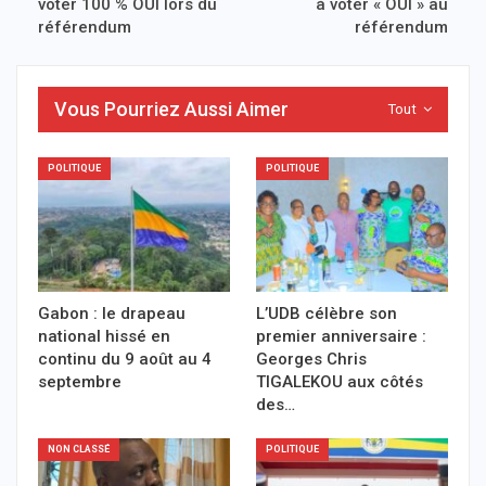
voter 100 % OUI lors du
à voter « OUI » au
référendum
référendum
Vous Pourriez Aussi Aimer
Tout
POLITIQUE
POLITIQUE
Gabon : le drapeau
L’UDB célèbre son
national hissé en
premier anniversaire :
continu du 9 août au 4
Georges Chris
septembre
TIGALEKOU aux côtés
des…
NON CLASSÉ
POLITIQUE