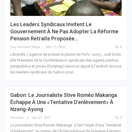
Les Leaders Syndicaux Invitent Le
Gouvernement À Ne Pas Adopter La Réforme
Pension Retraite Proposée…
Guy Germain Maganga Nziengui
Mar 13, 2022
0
Libreville, ( agence de presse la plume de l'info. com)_ Joël Ondo
Ella Président de la Confédération syndicale des agents publics,
parapublics et privés (Cosynap) lance un appel à l'endroit de tous
les leaders syndicaux du Gabon pour
…
Gabon: Le Journaliste Stive Roméo Makanga
Échappe À Une «tentative D’enlèvement» À
Nzeng-Ayong
Germain
Jan 27, 2021
0
Le journaliste Stive Roméo Makanga à fait l'objet d'une "tentative
d'enlèvement" au niveau de l'école publique de Dragage à Nzeng-