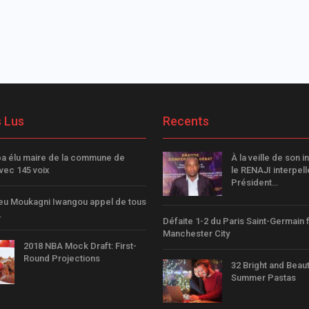
s Lus
Recents
a élu maire de la commune de
À la veille de son in
avec 145 voix
le RENAJI interpell
Président…
eu Moukagni Iwangou appel de tous
…
Défaite 1-2 du Paris Saint-Germain 
Manchester City
2018 NBA Mock Draft: First-
Round Projections
32 Bright and Beaut
Summer Pastas