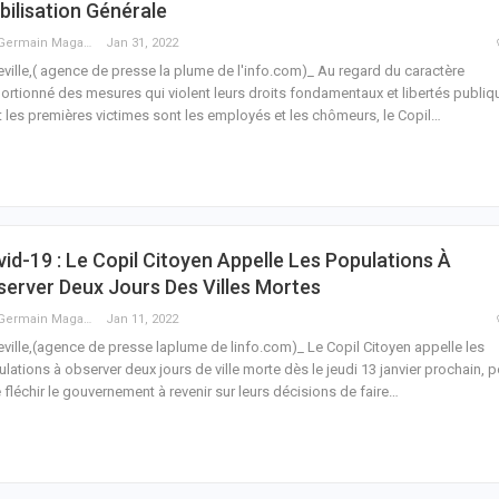
ilisation Générale
Guy Germain Maganga Nziengui
Jan 31, 2022
eville,( agence de presse la plume de l'info.com)_ Au regard du caractère
ortionné des mesures qui violent leurs droits fondamentaux et libertés publiq
 les premières victimes sont les employés et les chômeurs, le Copil
…
id-19 : Le Copil Citoyen Appelle Les Populations À
erver Deux Jours Des Villes Mortes
Guy Germain Maganga Nziengui
Jan 11, 2022
eville,(agence de presse laplume de linfo.com)_ Le Copil Citoyen appelle les
lations à observer deux jours de ville morte dès le jeudi 13 janvier prochain, 
e fléchir le gouvernement à revenir sur leurs décisions de faire
…