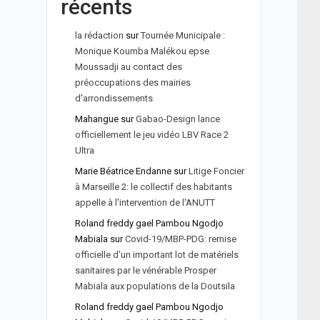
récents
la rédaction
sur
Tournée Municipale :
Monique Koumba Malékou epse
Moussadji au contact des
préoccupations des mairies
d'arrondissements
Mahangue
sur
Gabao-Design lance
officiellement le jeu vidéo LBV Race 2
Ultra
Marie Béatrice Endanne
sur
Litige Foncier
à Marseille 2: le collectif des habitants
appelle à l'intervention de l'ANUTT
Roland freddy gael Pambou Ngodjo
Mabiala
sur
Covid-19/MBP-PDG: remise
officielle d'un important lot de matériels
sanitaires par le vénérable Prosper
Mabiala aux populations de la Doutsila
Roland freddy gael Pambou Ngodjo