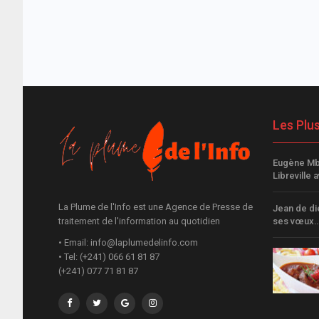
Les Plu
Eugène Mb
Libreville 
La Plume de l'Info est une Agence de Presse de
Jean de di
traitement de l'information au quotidien
ses vœux
• Email: info@laplumedelinfo.com
• Tel: (+241) 066 61 81 87
(+241) 077 71 81 87