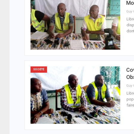
Mob
Libr
disp
dont
Cov
SOCIÉTÉ
Obs
Libr
popu
fair