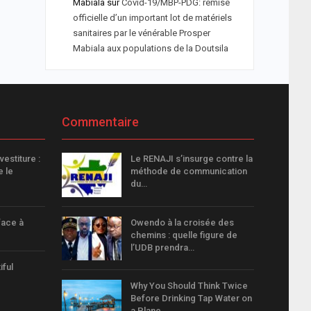
Mabiala
sur
Covid-19/MBP-PDG: remise
officielle d’un important lot de matériels
sanitaires par le vénérable Prosper
Mabiala aux populations de la Doutsila
Commentaire
vestiture :
Le RENAJI s’insurge contre la
e le
méthode de communication
du…
face à
Owendo à la croisée des
chemins : quelle figure de
l’UDB prendra…
iful
Why You Should Think Twice
Before Drinking Tap Water on
a Plane,…