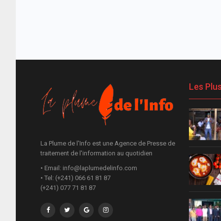
Les Plu
La Plume de l'Info est une Agence de Presse de
traitement de l'information au quotidien
• Email: info@laplumedelinfo.com
• Tel: (+241) 066 61 81 87
(+241) 077 71 81 87