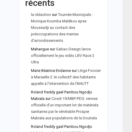
récents
la rédaction
sur
Tournée Municipale :
Monique Koumba Malékou epse
Moussadji au contact des
préoccupations des mairies
d'arrondissements
Mahangue
sur
Gabao-Design lance
officiellement le jeu vidéo LBV Race 2
Ultra
Marie Béatrice Endanne
sur
Litige Foncier
à Marseille 2: le collectif des habitants
appelle à l'intervention de l'ANUTT
Roland freddy gael Pambou Ngodjo
Mabiala
sur
Covid-19/MBP-PDG: remise
officielle d'un important lot de matériels
sanitaires par le vénérable Prosper
Mabiala aux populations de la Doutsila
Roland freddy gael Pambou Ngodjo