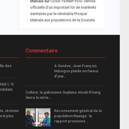
Mabiala
sur
Covid-19/MBP-PDG: remise
officielle d’un important lot de matériels
sanitaires par le vénérable Prosper
Mabiala aux populations de la Doutsila
Commentaire
lle des
À Genève, Jean François
Ndongou plaide en faveur
d’une…
NS L’ R
ndidats
Culture: la gabonaise Guylaine Atouh N'nang
lance la série…
ste Jérémie
Recensement général de la
est plus
population/Nyanga : le
rapport provisoire…