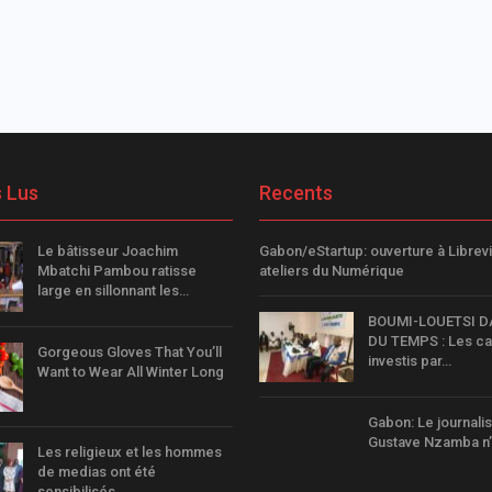
s Lus
Recents
Le bâtisseur Joachim
Gabon/eStartup: ouverture à Librevi
Mbatchi Pambou ratisse
ateliers du Numérique
large en sillonnant les…
BOUMI-LOUETSI DA
DU TEMPS : Les ca
Gorgeous Gloves That You’ll
investis par…
Want to Wear All Winter Long
Gabon: Le journali
Gustave Nzamba n’
Les religieux et les hommes
de medias ont été
sensibilisés