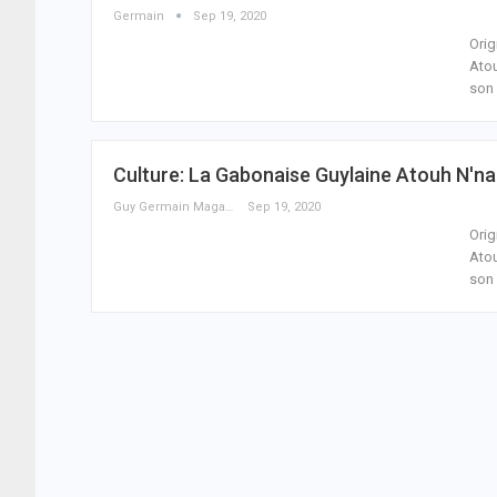
Germain
Sep 19, 2020
Orig
Atou
son 
Culture: La Gabonaise Guylaine Atouh N'n
Guy Germain Maganga Nziengui
Sep 19, 2020
Orig
Atou
son 