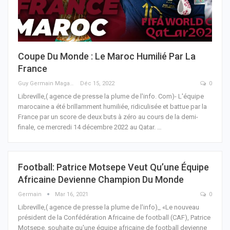
Coupe Du Monde : Le Maroc Humilié Par La
France
Guy Germain Maganga Nziengui
Déc 15, 2022
0
Libreville,( agence de presse la plume de l'info. Com)- L'équipe
marocaine a été brillamment humiliée, ridiculisée et battue par la
France par un score de deux buts à zéro au cours de la demi-
finale, ce mercredi 14 décembre 2022 au Qatar.
…
Football: Patrice Motsepe Veut Qu’une Équipe
Africaine Devienne Champion Du Monde
Germain
Mar 16, 2021
0
Libreville,( agence de presse la plume de l'info)_ «Le nouveau
président de la Confédération Africaine de football (CAF), Patrice
Motsepe, souhaite qu'une équipe africaine de football devienne