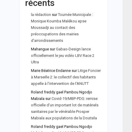
récents
la rédaction
sur
Tournée Municipale :
Monique Koumba Malékou epse
Moussadji au contact des
préoccupations des mairies
d'arrondissements
Mahangue
sur
Gabao-Design lance
officiellement le jeu vidéo LBV Race 2
Ultra
Marie Béatrice Endanne
sur
Litige Foncier
à Marseille 2: le collectif des habitants
appelle à l'intervention de l'ANUTT
Roland freddy gael Pambou Ngodjo
Mabiala
sur
Covid-19/MBP-PDG: remise
officielle d'un important lot de matériels
sanitaires par le vénérable Prosper
Mabiala aux populations de la Doutsila
Roland freddy gael Pambou Ngodjo