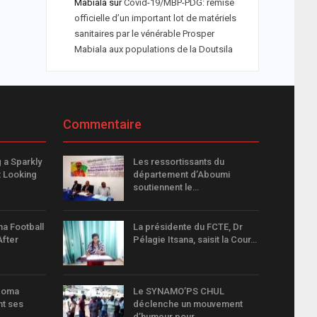
Mabiala
sur
Covid-19/MBP-PDG: remise
officielle d’un important lot de matériels
sanitaires par le vénérable Prosper
Mabiala aux populations de la Doutsila
Commentaire
 a Sparkly
Les ressortissants du
 Looking
département d’Aboumi
soutiennent le…
na Football
La présidente du FCTE, Dr
After
Pélagie Itsana, saisit la Cour…
goma
Le SYNAMO’PS CHUL
nt ses
déclenche un mouvement
d’humeur pour…