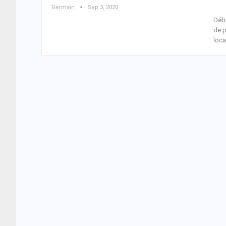
Germain
Sep 3, 2020
Débu
de p
loca