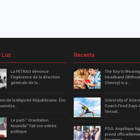
s Lus
Recents
La FETRAG dénonce
The Key to Wearing
l’ingérence de la direction
Headband (Without
générale de la…
Cheesy) is a…
on de la Majorité Républicaine: Éric
University of Arizo
guendza…
Coach Fired Days 
Sexual…
Le parti “ Orientation
Nouvelle” fait son entrée
PDG: Angélique N
politique
prend officielleme
fonctions