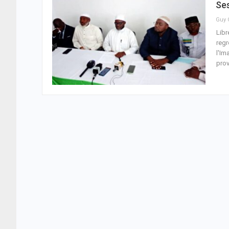
Ses
Libr
regr
l'Im
prov