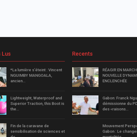
s Lus
Recents
*La lumière s’éteint : Vincent
RÉAGIR EN MARCHE
NGUIMBY MANGOALA,
NOUVELLE DYNAM
ancien…
ENCLENCHÉE
Lightweight, Waterproof and
Gabon: Franck Ng
Superior Traction, this Boot is
démissionne du P
the…
des «raisons…
Fin de la caravane de
Mouvement Perspe
sensibilisation de sciences et
Gabon : Le chang
de…
mentalités…