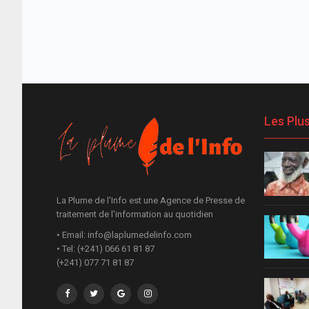
Les Plu
La Plume de l'Info est une Agence de Presse de
traitement de l'information au quotidien
• Email: info@laplumedelinfo.com
• Tel: (+241) 066 61 81 87
(+241) 077 71 81 87