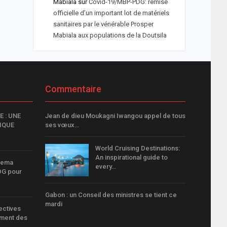
Mabiala
sur
Covid-19/MBP-PDG: remise
officielle d’un important lot de matériels
sanitaires par le vénérable Prosper
Mabiala aux populations de la Doutsila
Commentaire
 : UNE
Jean de dieu Moukagni Iwangou appel de tous
IQUE
ses vœux…
World Cruising Destinations:
An inspirational guide to
uema
every…
DG pour
Gabon : un Conseil des ministres se tient ce
mardi
ctives
ement des