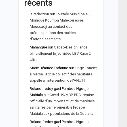
récents
la rédaction
sur
Tournée Municipale :
Monique Koumba Malékou epse
Moussadji au contact des
préoccupations des mairies
d'arrondissements
Mahangue
sur
Gabao-Design lance
officiellement le jeu vidéo LBV Race 2
Ultra
Marie Béatrice Endanne
sur
Litige Foncier
à Marseille 2: le collectif des habitants
appelle à l'intervention de l'ANUTT
Roland freddy gael Pambou Ngodjo
Mabiala
sur
Covid-19/MBP-PDG: remise
officielle d'un important lot de matériels
sanitaires par le vénérable Prosper
Mabiala aux populations de la Doutsila
Roland freddy gael Pambou Ngodjo