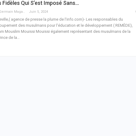
 Fidèles Qui S’est Imposé Sans…
Guy Germain Maganga Nziengui
Juin 5, 2024
eville,( agence de presse la plume de l'info.com)- Les responsables du
oupement des musulmans pour l'éducation et le développement ( REMÈDE),
am Mouslim Mouissi Mouissi également représentant des musulmans de la
ince de la
…