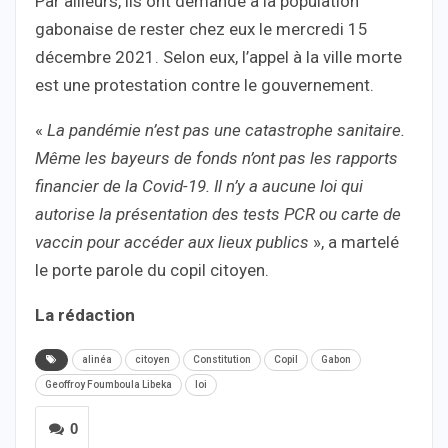
Par ailleurs, ils ont demandé à la population
gabonaise de rester chez eux le mercredi 15
décembre 2021. Selon eux, l’appel à la ville morte
est une protestation contre le gouvernement.
«
La pandémie n’est pas une catastrophe sanitaire.
Même les bayeurs de fonds n’ont pas les rapports
financier de la Covid-19. Il n’y a aucune loi qui
autorise la présentation des tests PCR ou carte de
vaccin pour accéder aux lieux publics
», a martelé
le porte parole du copil citoyen.
La rédaction
alinéa
citoyen
Constitution
Copil
Gabon
Geoffroy Foumboula Libeka
loi
0