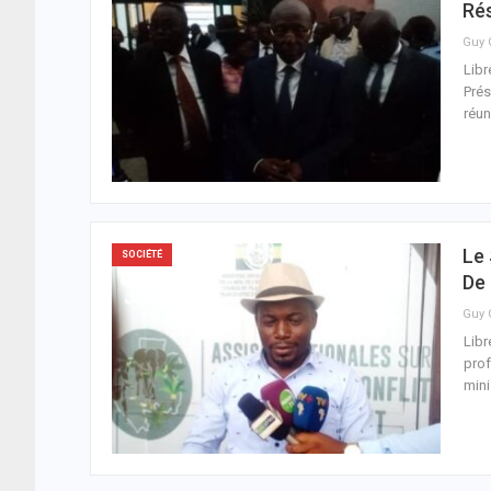
Rés
Libr
Prés
réun
Le
SOCIÉTÉ
De 
Libr
prof
mini