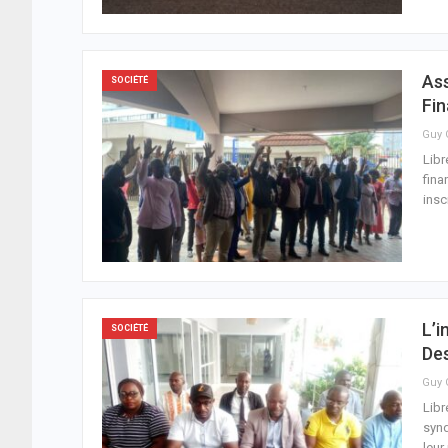
Ass
SOCIÉTÉ
Fin
Libr
fina
insc
L’i
SOCIÉTÉ
De
Libr
synd
leur