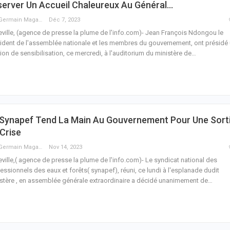
erver Un Accueil Chaleureux Au Général…
Guy Germain Maganga Nziengui
Déc 7, 2023
eville, (agence de presse la plume de l'info.com)- Jean François Ndongou le
ident de l'assemblée nationale et les membres du gouvernement, ont présidé
ion de sensibilisation, ce mercredi, à l'auditorium du ministère de
…
 Synapef Tend La Main Au Gouvernement Pour Une Sort
Crise
Guy Germain Maganga Nziengui
Nov 14, 2023
eville,( agence de presse la plume de l'info.com)- Le syndicat national des
essionnels des eaux et forêts( synapef), réuni, ce lundi à l'esplanade dudit
stère , en assemblée générale extraordinaire a décidé unanimement de
…