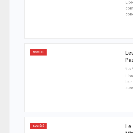
Libr
com
cond
Le
SOCIÉTÉ
Pas
Libr
leur
auss
Le 
SOCIÉTÉ