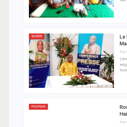
Le 
SOCIÉTÉ
Ma
Libr
exig
homo
Ro
POLITIQUE
Ha