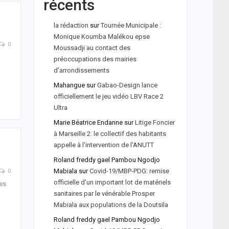
récents
la rédaction
sur
Tournée Municipale :
Monique Koumba Malékou epse
0
Moussadji au contact des
préoccupations des mairies
d'arrondissements
Mahangue
sur
Gabao-Design lance
officiellement le jeu vidéo LBV Race 2
Ultra
Marie Béatrice Endanne
sur
Litige Foncier
à Marseille 2: le collectif des habitants
appelle à l'intervention de l'ANUTT
Roland freddy gael Pambou Ngodjo
Mabiala
sur
Covid-19/MBP-PDG: remise
0
officielle d'un important lot de matériels
les
sanitaires par le vénérable Prosper
Mabiala aux populations de la Doutsila
Roland freddy gael Pambou Ngodjo