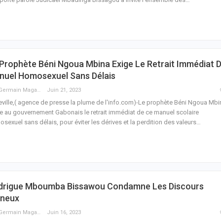
Prophète Béni Ngoua Mbina Exige Le Retrait Immédiat 
nuel Homosexuel Sans Délais
Guy Germain Maganga Nziengui
Juin 21, 2023
eville,( agence de presse la plume de l'info.com)-Le prophète Béni Ngoua Mbi
e au gouvernement Gabonais le retrait immédiat de ce manuel scolaire
sexuel sans délais, pour éviter les dérives et la perdition des valeurs
…
drigue Mboumba Bissawou Condamne Les Discours
ineux
Guy Germain Maganga Nziengui
Juin 16, 2023