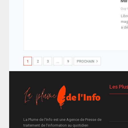
Min
Libr
magi
a dé
1
2
3
…
9
PROCHAIN
Les Plu
La Plume de l'Info est une Agence de Presse de
traitement de l'information au quotidien