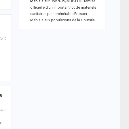
Mabiala
sur
Covid-19/MBP-PDG: remise
officielle d’un important lot de matériels
sanitaires par le vénérable Prosper
Mabiala aux populations de la Doutsila
0
le
0
e