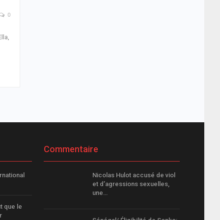
0
lla,
Commentaire
rnational
Nicolas Hulot accusé de viol
et d’agressions sexuelles,
une…
t que le
r