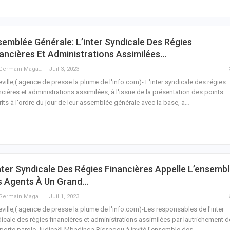
emblée Générale: L’inter Syndicale Des Régies
ancières Et Administrations Assimilées…
Guy Germain Maganga Nziengui
Juil 3, 2023
eville,( agence de presse la plume de l'info.com)- L'inter syndicale des régies
ncières et administrations assimilées, à l'issue de la présentation des points
rits à l'ordre du jour de leur assemblée générale avec la base, a
…
nter Syndicale Des Régies Financières Appelle L’ensemb
s Agents À Un Grand…
Guy Germain Maganga Nziengui
Juil 1, 2023
eville,( agence de presse la plume de l'info.com)-Les responsables de l'inter
icale des régies financières et administrations assimilées par lautrichement d
 porte parole Judicaël Mbadinga Bissagou à invité l'ensemble des
…