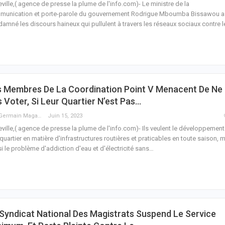
eville,( agence de presse la plume de l'info.com)- Le ministre de la
munication et porte-parole du gouvernement Rodrigue Mboumba Bissawou a
amné les discours haineux qui pullulent à travers les réseaux sociaux contre l
s Membres De La Coordination Point V Menacent De Ne
 Voter, Si Leur Quartier N’est Pas…
Guy Germain Maganga Nziengui
Juin 15, 2023
eville,( agence de presse la plume de l'info.com)- Ils veulent le développement
 quartier en matière d'infrastructures routières et praticables en toute saison, 
i le problème d'addiction d'eau et d'électricité sans
…
Syndicat National Des Magistrats Suspend Le Service