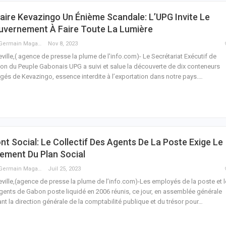
aire Kevazingo Un Énième Scandale: L’UPG Invite Le
uvernement À Faire Toute La Lumière
Guy Germain Maganga Nziengui
Nov 8, 2023
eville,( agence de presse la plume de l'info.com)- Le Secrétariat Exécutif de
ion du Peuple Gabonais UPG a suivi et salue la découverte de dix conteneurs
gés de Kevazingo, essence interdite à l’exportation dans notre pays.
…
nt Social: Le Collectif Des Agents De La Poste Exige Le
ement Du Plan Social
Guy Germain Maganga Nziengui
Juil 25, 2023
eville,(agence de presse la plume de l’info.com)-Les employés de la poste et 
gents de Gabon poste liquidé en 2006 réunis, ce jour, en assemblée générale
nt la direction générale de la comptabilité publique et du trésor pour
…