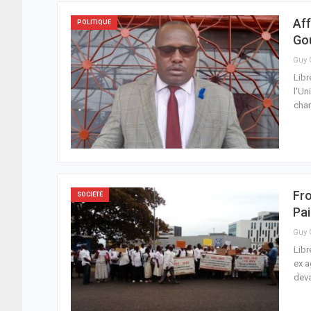
Aff
POLITIQUE
Go
Libr
l'Un
char
Fro
SOCIÉTÉ
Pai
Libr
ex a
deva