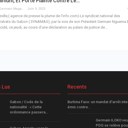
imum, Et Porte Plainte Contre Le…
Guy Germain Maganga Nziengui
Juin 9, 2023
eville,( agence de presse la plume de l'info.com)-Le syndicat national des
strats du Gabon ( SYNAMAG), par la voix de son Président Germain Nguema E
cidé, ce jeudi, au cours d'une déclaration au palais de justice de
…
s Lus
Recents
Gabon / Code de la
Burkina Faso: un mandat d’arrêt inte
nationalité : « Cette
émis contre…
ordonnance passera…
Germain ILOKO veu
PDG se relève pou