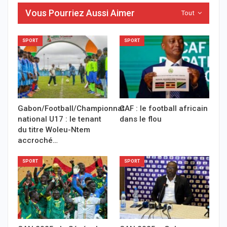
Vous Pourriez Aussi Aimer
Tout
SPORT
SPORT
Gabon/Football/Championnat
CAF : le football africain
national U17 : le tenant
dans le flou
du titre Woleu-Ntem
accroché…
SPORT
SPORT