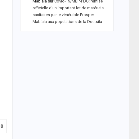
Mabiala
sur
Covid-19/MBP-PDG: remise
officielle d’un important lot de matériels
sanitaires par le vénérable Prosper
Mabiala aux populations de la Doutsila
0