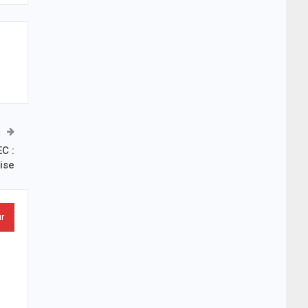
C :
ise
ur