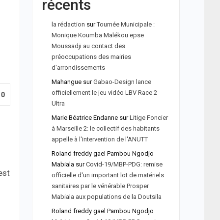
récents
la rédaction
sur
Tournée Municipale :
Monique Koumba Malékou epse
Moussadji au contact des
préoccupations des mairies
d'arrondissements
Mahangue
sur
Gabao-Design lance
officiellement le jeu vidéo LBV Race 2
0
Ultra
Marie Béatrice Endanne
sur
Litige Foncier
à Marseille 2: le collectif des habitants
appelle à l'intervention de l'ANUTT
Roland freddy gael Pambou Ngodjo
Mabiala
sur
Covid-19/MBP-PDG: remise
est
officielle d'un important lot de matériels
sanitaires par le vénérable Prosper
Mabiala aux populations de la Doutsila
Roland freddy gael Pambou Ngodjo