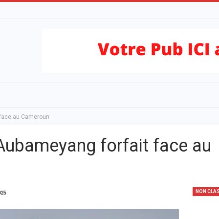
 face au Cameroun
Aubameyang forfait face au
NON CLA
025