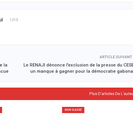
ui
1215
ARTICLE SUIVANT
e la
Le RENAJI dénonce l’exclusion de la presse du CESE
scue
un manque à gagner pour la démocratie gabona
Plus D'articles De L'aute
NON CLASSÉ