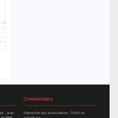
Commentaire
e : Jean
Gabon/Vie des Associations : l'UDI5 se
e du RNR
signale sur…