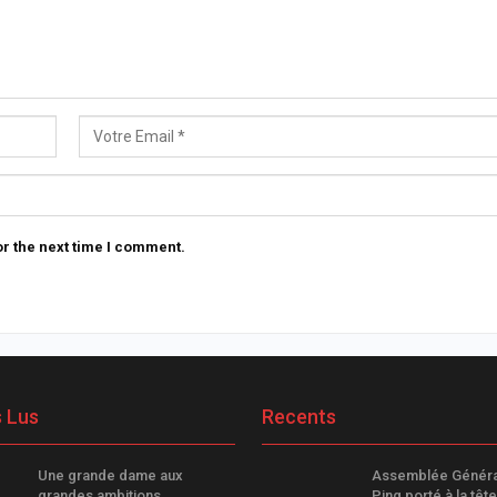
r the next time I comment.
s Lus
Recents
Une grande dame aux
Assemblée Général
grandes ambitions
Ping porté à la têt