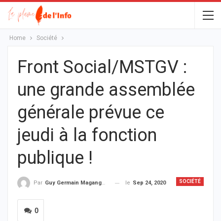
Home
Société
Front Social/MSTGV :
une grande assemblée
générale prévue ce
jeudi à la fonction
publique !
SOCIÉTÉ
le
Sep 24, 2020
Par
Guy Germain Maganga Nziengui
0