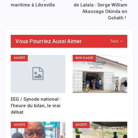
maritime à Libreville
de Lalala : Serge William
Akassaga Okinda en
Goliath !
Vous Pourriez Aussi Aimer
Tout
SOCIÉTÉ
NON CLASSÉ
EEG / Synode national :
l’heure du bilan, le vrai
débat
SOCIÉTÉ
SOCIÉTÉ