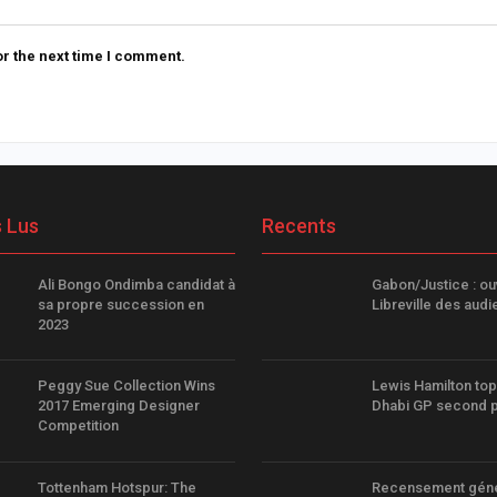
r the next time I comment.
s Lus
Recents
Ali Bongo Ondimba candidat à
Gabon/Justice : ou
sa propre succession en
Libreville des aud
2023
Peggy Sue Collection Wins
Lewis Hamilton to
2017 Emerging Designer
Dhabi GP second p
Competition
Tottenham Hotspur: The
Recensement génér