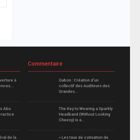
Commentaire
verture à
Gabon : Création d’un
iences…
collectif des Auditeurs des
Grandes…
ps Abu
The Key to Wearing a Sparkly
ractice
Headband (Without Looking
Cheesy) is a…
al de la
« Les taux de cotisation de