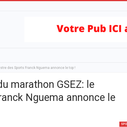
stre des Sports Franck Nguema annonce le top !
du marathon GSEZ: le
Franck Nguema annonce le
SP