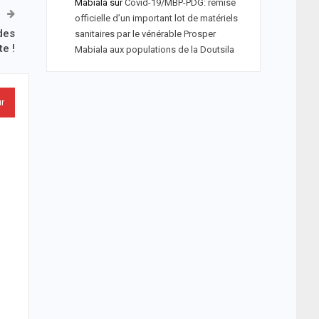
Mabiala
sur
Covid-19/MBP-PDG: remise
officielle d’un important lot de matériels
des
sanitaires par le vénérable Prosper
e !
Mabiala aux populations de la Doutsila
ur