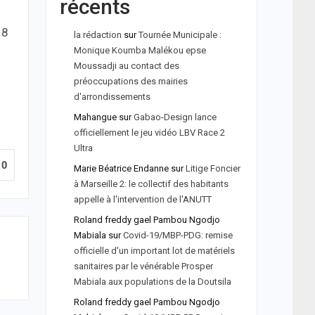
récents
18
la rédaction
sur
Tournée Municipale :
Monique Koumba Malékou epse
Moussadji au contact des
préoccupations des mairies
d'arrondissements
Mahangue
sur
Gabao-Design lance
officiellement le jeu vidéo LBV Race 2
Ultra
0
Marie Béatrice Endanne
sur
Litige Foncier
à Marseille 2: le collectif des habitants
appelle à l'intervention de l'ANUTT
Roland freddy gael Pambou Ngodjo
Mabiala
sur
Covid-19/MBP-PDG: remise
officielle d'un important lot de matériels
sanitaires par le vénérable Prosper
Mabiala aux populations de la Doutsila
Roland freddy gael Pambou Ngodjo