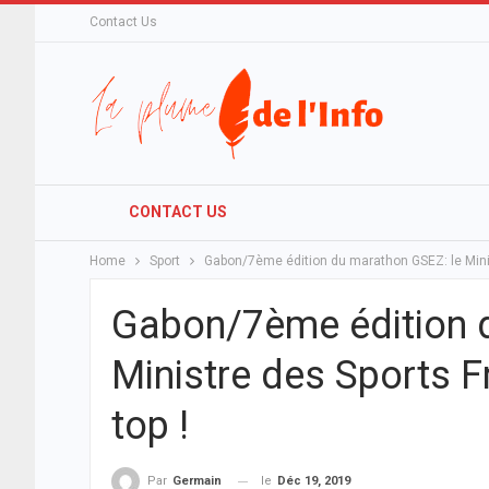
Contact Us
CONTACT US
Home
Sport
Gabon/7ème édition du marathon GSEZ: le Mini
Gabon/7ème édition 
Ministre des Sports 
top !
le
Déc 19, 2019
Par
Germain