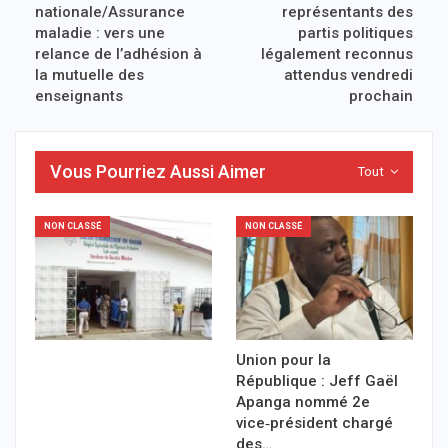
nationale/Assurance
représentants des
maladie : vers une
partis politiques
relance de l’adhésion à
légalement reconnus
la mutuelle des
attendus vendredi
enseignants
prochain
Vous Pourriez Aussi Aimer
Tout
NON CLASSÉ
NON CLASSÉ
Union pour la
République : Jeff Gaël
Apanga nommé 2e
vice‑président chargé
des…