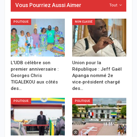
Vous Pourriez Aussi Aimer
Tout
POLITIQUE
NON CLASSÉ
L’UDB célèbre son
Union pour la
premier anniversaire :
République : Jeff Gaël
Georges Chris
Apanga nommé 2e
TIGALEKOU aux côtés
vice‑président chargé
des…
des…
POLITIQUE
POLITIQUE