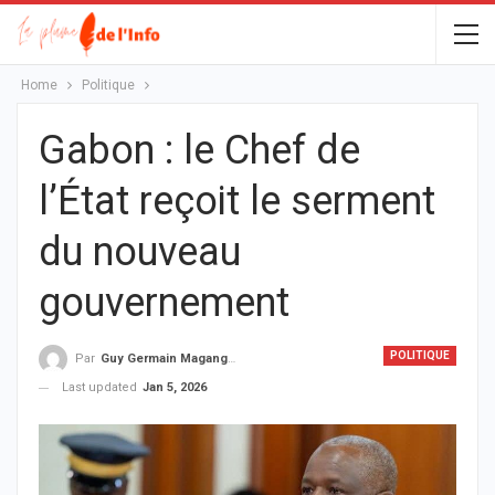
Home
Politique
Gabon : le Chef de
l’État reçoit le serment
du nouveau
gouvernement
POLITIQUE
Par
Guy Germain Maganga Nziengui
Last updated
Jan 5, 2026