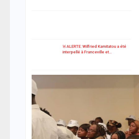
🚨ALERTE: Wilfried Kamitatou a été
interpellé à Franceville et…