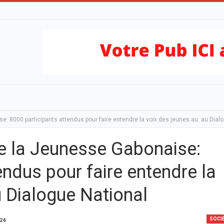
: 8000 participants attendus pour faire entendre la voix des jeunes au au Dial
e la Jeunesse Gabonaise:
endus pour faire entendre la
 Dialogue National
SOCI
024