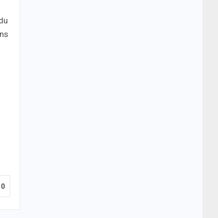
 du
ons
0