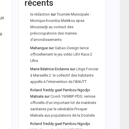
récents
la rédaction
sur
Tournée Municipale :
ux
Monique Koumba Malékou epse
Moussadji au contact des
ui
préoccupations des mairies
d'arrondissements
Mahangue
sur
Gabao-Design lance
officiellement le jeu vidéo LBV Race 2
Ultra
Marie Béatrice Endanne
sur
Litige Foncier
à Marseille 2: le collectif des habitants
appelle à l'intervention de l'ANUTT
Roland freddy gael Pambou Ngodjo
Mabiala
sur
Covid-19/MBP-PDG: remise
officielle d'un important lot de matériels
sanitaires par le vénérable Prosper
Mabiala aux populations de la Doutsila
Roland freddy gael Pambou Ngodjo