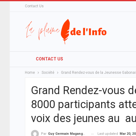
Contact Us
CONTACT US
Home
Société
Grand Rendez-vous de la Jeunesse Gabonaise
Grand Rendez-vous d
8000 participants att
voix des jeunes au au
Last updated
Mar 20, 2
Par
Guy Germain Maganga Nziengui