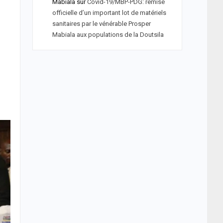
Mabiala
sur
Covid-19/MBP-PDG: remise
officielle d’un important lot de matériels
sanitaires par le vénérable Prosper
Mabiala aux populations de la Doutsila