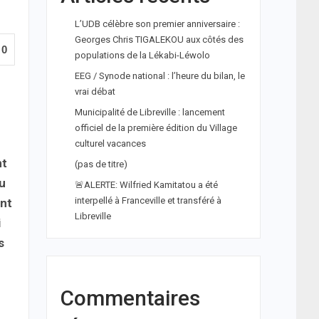
L’UDB célèbre son premier anniversaire :
Georges Chris TIGALEKOU aux côtés des
0
populations de la Lékabi-Léwolo
EEG / Synode national : l’heure du bilan, le
vrai débat
Municipalité de Libreville : lancement
officiel de la première édition du Village
culturel vacances
nt
(pas de titre)
du
🚨ALERTE: Wilfried Kamitatou a été
interpellé à Franceville et transféré à
ent
Libreville
i
s
Commentaires