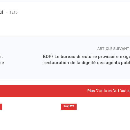
ui
1215
ARTICLE SUIVANT
nt
BDP/ Le bureau directoire provisoire exige
me
restauration de la dignité des agents publ
Plus D'articles De L'aute
SOCIÉTÉ