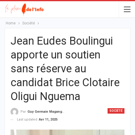
Home
Société
Jean Eudes Boulingui
apporte un soutien
sans réserve au
candidat Brice Clotaire
Oligui Nguema
SOCIÉTÉ
Par
Guy Germain Maganga Nziengui
Last updated
Avr 11, 2025