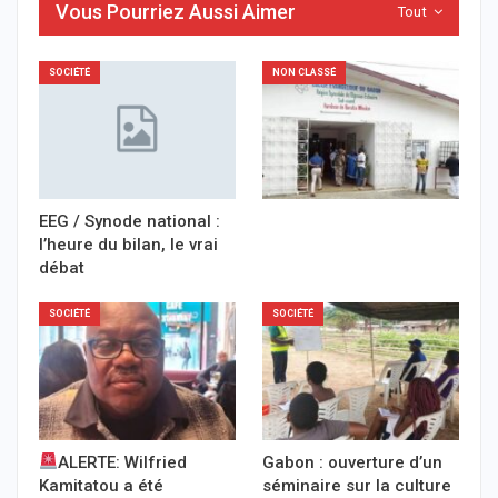
Vous Pourriez Aussi Aimer
Tout
SOCIÉTÉ
NON CLASSÉ
EEG / Synode national :
l’heure du bilan, le vrai
débat
SOCIÉTÉ
SOCIÉTÉ
ALERTE: Wilfried
Gabon : ouverture d’un
Kamitatou a été
séminaire sur la culture