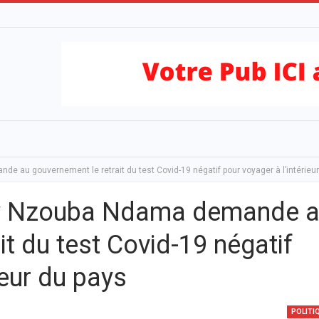
 au gouvernement le retrait du test Covid-19 négatif pour voyager à l’intérieu
uy Nzouba Ndama demande 
it du test Covid-19 négatif
ieur du pays
POLITI