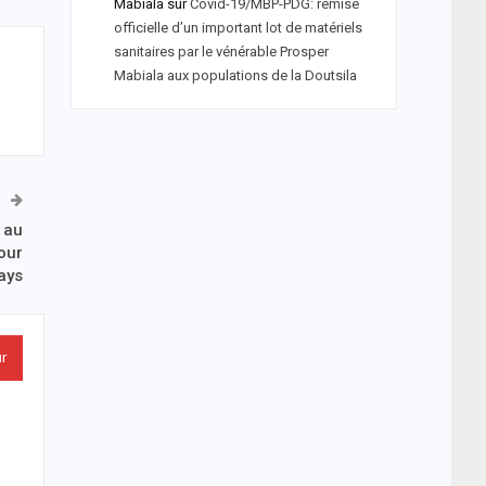
Mabiala
sur
Covid-19/MBP-PDG: remise
officielle d’un important lot de matériels
sanitaires par le vénérable Prosper
Mabiala aux populations de la Doutsila
 au
our
pays
ur