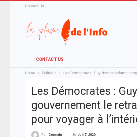
Contact Us
CONTACT US
Home
Politique
Les Démocrates : Guy Nzouba Ndama demande
Les Démocrates : G
gouvernement le retra
pour voyager à l’intér
le
Juil 7, 2020
Par
Germain