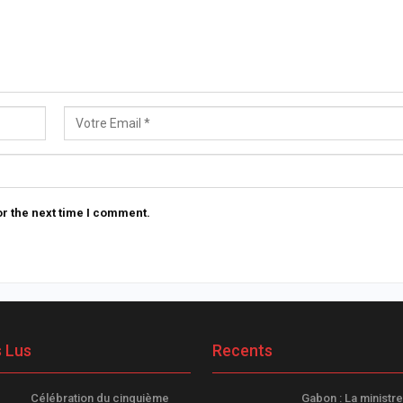
r the next time I comment.
s Lus
Recents
Célébration du cinquième
Gabon : La ministre