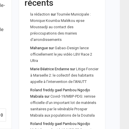
récents
le-
la rédaction
sur
Tournée Municipale :
Monique Koumba Malékou epse
Moussadji au contact des
le
préoccupations des mairies
d'arrondissements
Mahangue
sur
Gabao-Design lance
officiellement le jeu vidéo LBV Race 2
Ultra
Marie Béatrice Endanne
sur
Litige Foncier
à Marseille 2: le collectif des habitants
appelle à l'intervention de l'ANUTT
Roland freddy gael Pambou Ngodjo
Mabiala
sur
Covid-19/MBP-PDG: remise
officielle d'un important lot de matériels
sanitaires par le vénérable Prosper
0
Mabiala aux populations de la Doutsila
Roland freddy gael Pambou Ngodjo