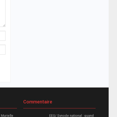
Commentaire
 Murielle
EEG/ Synode national : quand