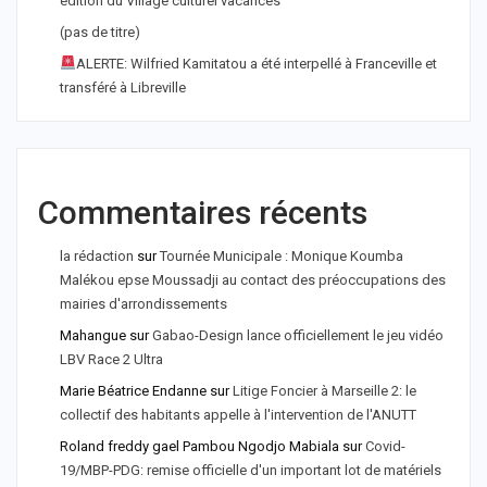
édition du Village culturel vacances
(pas de titre)
ALERTE: Wilfried Kamitatou a été interpellé à Franceville et
transféré à Libreville
Commentaires récents
la rédaction
sur
Tournée Municipale : Monique Koumba
Malékou epse Moussadji au contact des préoccupations des
mairies d'arrondissements
Mahangue
sur
Gabao-Design lance officiellement le jeu vidéo
LBV Race 2 Ultra
Marie Béatrice Endanne
sur
Litige Foncier à Marseille 2: le
collectif des habitants appelle à l'intervention de l'ANUTT
Roland freddy gael Pambou Ngodjo Mabiala
sur
Covid-
19/MBP-PDG: remise officielle d'un important lot de matériels