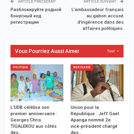
ARTICLE PRÉCÉDENT
ARTICLE SUIVANT
Разблокируйте родной
L’ambassadeur français
бонусный код
au gabon accusé
регистрации
d’ingérence dans des
affaires politiques.
Vous Pourriez Aussi Aimer
Tout
POLITIQUE
NON CLASSÉ
L’UDB célèbre son
Union pour la
premier anniversaire :
République : Jeff Gaël
Georges Chris
Apanga nommé 2e
TIGALEKOU aux côtés
vice‑président chargé
des…
des…