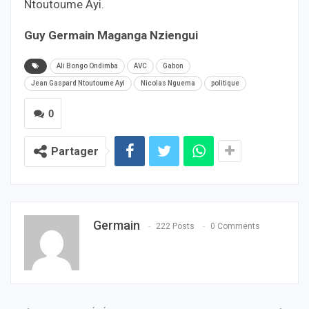
Ntoutoume Ayi.
Guy Germain Maganga Nziengui
Ali Bongo Ondimba
AVC
Gabon
Jean Gaspard Ntoutoume Ayi
Nicolas Nguema
politique
0
Partager
Germain
222 Posts
0 Comments