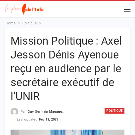
Home
Politique
Mission Politique : Axel
Jesson Dénis Ayenoue
reçu en audience par le
secrétaire exécutif de
l’UNIR
POLITIQUE
Par
Guy Germain Maganga Nziengui
Last updated
Fév 11, 2023