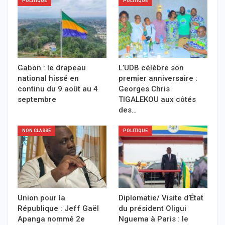
POLITIQUE
POLITIQUE
Gabon : le drapeau
L’UDB célèbre son
national hissé en
premier anniversaire :
continu du 9 août au 4
Georges Chris
septembre
TIGALEKOU aux côtés
des…
NON CLASSÉ
POLITIQUE
Union pour la
Diplomatie/ Visite d’État
République : Jeff Gaël
du président Oligui
Apanga nommé 2e
Nguema à Paris : le