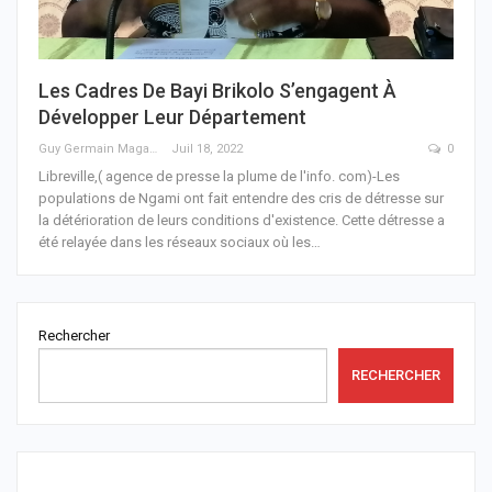
Les Cadres De Bayi Brikolo S’engagent À
Développer Leur Département
Guy Germain Maganga Nziengui
Juil 18, 2022
0
Libreville,( agence de presse la plume de l'info. com)-Les
populations de Ngami ont fait entendre des cris de détresse sur
la détérioration de leurs conditions d'existence.
Cette détresse a
été relayée dans les réseaux sociaux où les
…
Rechercher
RECHERCHER