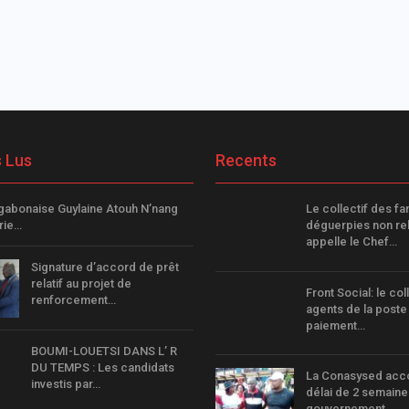
s Lus
Recents
a gabonaise Guylaine Atouh N’nang
Le collectif des fa
érie…
déguerpies non r
appelle le Chef…
Signature d’accord de prêt
relatif au projet de
Front Social: le col
renforcement…
agents de la poste
paiement…
BOUMI-LOUETSI DANS L’ R
DU TEMPS : Les candidats
La Conasysed acc
investis par…
délai de 2 semaine
gouvernement