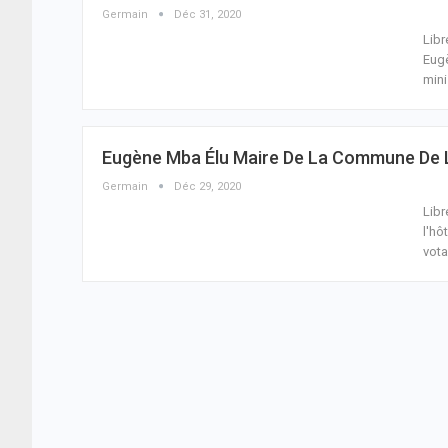
Germain
Déc 31, 2020
Libr
Eugè
mini
Eugène Mba Élu Maire De La Commune De Li
Germain
Déc 29, 2020
Libr
l'hô
vota