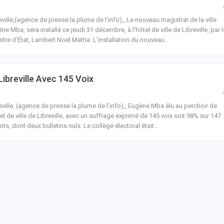
eville,(agence de presse la plume de l'info)_ Le nouveau magistrat de la ville
ne Mba, sera installé ce jeudi 31 décembre, à l'hôtel de ville de Libreville, par l
stre d'État, Lambert Noël Matha.
L'installation du nouveau
…
breville Avec 145 Voix
eville, (agence de presse la plume de l'info)_ Eugène Mba élu au perchoir de
tel de ville de Libreville, avec un suffrage exprimé de 145 voix soit 98% sur 147
nts, dont deux bulletins nuls.
Le collège électoral était
…