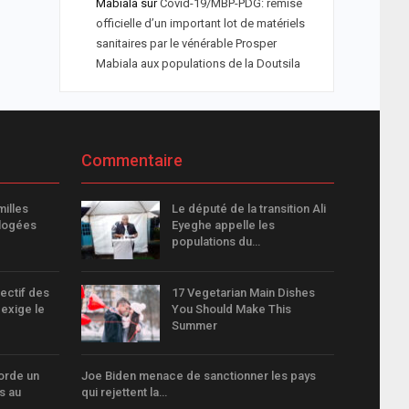
Mabiala
sur
Covid-19/MBP-PDG: remise
officielle d’un important lot de matériels
sanitaires par le vénérable Prosper
Mabiala aux populations de la Doutsila
Commentaire
milles
Le député de la transition Ali
elogées
Eyeghe appelle les
populations du…
lectif des
17 Vegetarian Main Dishes
 exige le
You Should Make This
Summer
orde un
Joe Biden menace de sanctionner les pays
s au
qui rejettent la…