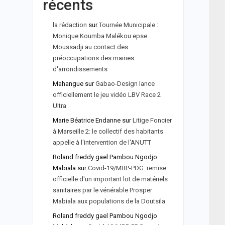
récents
la rédaction
sur
Tournée Municipale :
Monique Koumba Malékou epse
Moussadji au contact des
préoccupations des mairies
d'arrondissements
Mahangue
sur
Gabao-Design lance
officiellement le jeu vidéo LBV Race 2
Ultra
Marie Béatrice Endanne
sur
Litige Foncier
à Marseille 2: le collectif des habitants
appelle à l'intervention de l'ANUTT
Roland freddy gael Pambou Ngodjo
Mabiala
sur
Covid-19/MBP-PDG: remise
officielle d'un important lot de matériels
sanitaires par le vénérable Prosper
Mabiala aux populations de la Doutsila
Roland freddy gael Pambou Ngodjo