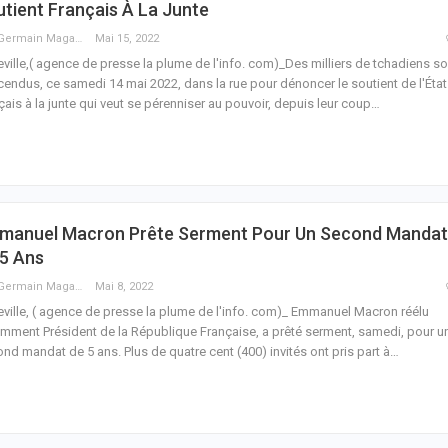
tient Français À La Junte
Guy Germain Maganga Nziengui
Mai 15, 2022
eville,( agence de presse la plume de l'info. com)_Des milliers de tchadiens so
endus, ce samedi 14 mai 2022, dans la rue pour dénoncer le soutient de l'État
çais à la junte qui veut se pérenniser au pouvoir, depuis leur coup
…
manuel Macron Prête Serment Pour Un Second Mandat
 5 Ans
Guy Germain Maganga Nziengui
Mai 8, 2022
eville, ( agence de presse la plume de l'info. com)_ Emmanuel Macron réélu
mment Président de la République Française, a prêté serment, samedi, pour u
ond mandat de 5 ans.
Plus de quatre cent (400) invités ont pris part à
…