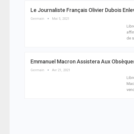
Le Journaliste Français Olivier Dubois Enle
Germain
Mai 5, 2021
Libr
affi
de s
Emmanuel Macron Assistera Aux Obsèques 
Germain
Avr 21, 2021
Libr
Macr
vend