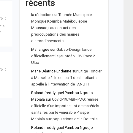
récents
la rédaction
sur
Tournée Municipale :
0
Monique Koumba Malékou epse
ois
Moussadji au contact des
e
préoccupations des mairies
d'arrondissements
Mahangue
sur
Gabao-Design lance
officiellement le jeu vidéo LBV Race 2
Ultra
0
Marie Béatrice Endanne
sur
Litige Foncier
à Marseille 2: le collectif des habitants
appelle à l'intervention de l'ANUTT
Roland freddy gael Pambou Ngodjo
Mabiala
sur
Covid-19/MBP-PDG: remise
officielle d'un important lot de matériels
sanitaires par le vénérable Prosper
Mabiala aux populations de la Doutsila
Roland freddy gael Pambou Ngodjo