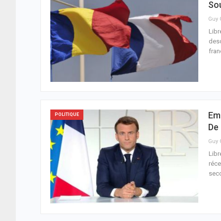
Sou
Libr
desc
fran
Em
POLITIQUE
De
Libr
réce
sec