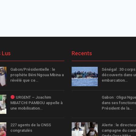
s Lus
Recents
Gabon/Présidentielle : le
Sénégal : 30 corps
prophète Béni Ngoua Mbina a
découverts dans u
révélé que ce…
embarcation…
URGENT – Joachim
Gabon : Oligui Ngu
MBATCHI PAMBOU appelle à
dans ses fonction
une mobilisation…
Président de la…
227 agents de la CNSS
Alerte : le directeu
congratulés
campagne du candi
Ondo Ossa Mike…