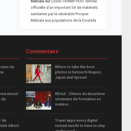
Mabiala
sur
Covid-19/MBP-PDG: remise
officielle d’un important lot de matériels
sanitaires par le vénérable Prosper
Mabiala aux populations de la Doutsila
Commentaire
 sans vie
Where to take the best
ne
photos in Setouchi Region,
Japan and Spread
ema investi
BEIAA : Clôture du deuxième
s de
séminaire de formation en
matière…
r de
Travel apps every digital
dat Albert
nomad needs to have to stay
on the road