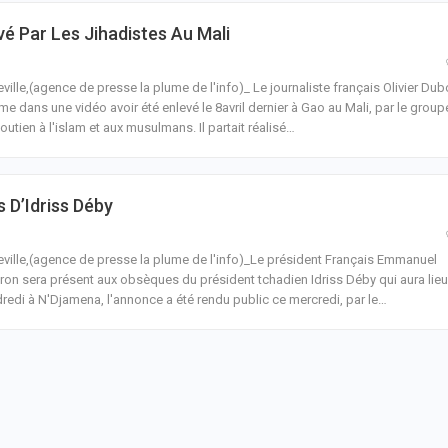
vé Par Les Jihadistes Au Mali
eville,(agence de presse la plume de l'info)_ Le journaliste français Olivier Dub
rme dans une vidéo avoir été enlevé le 8avril dernier à Gao au Mali, par le group
outien à l'islam et aux musulmans.
Il partait réalisé
…
D’Idriss Déby
eville,(agence de presse la plume de l'info)_Le président Français Emmanuel
on sera présent aux obsèques du président tchadien Idriss Déby qui aura lieu
redi à N'Djamena, l'annonce a été rendu public ce mercredi, par le
…