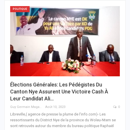
POLITIQUE
Élections Générales: Les Pédégistes Du
Canton Nye Assurent Une Victoire Cash À
Leur Candidat Ali…
Guy Germain Maganga Nziengui
Août 10, 2023
0
Libreville,( agence de presse la plume de l'info.com)- Les
ressortissants du District Nye de la province du Woleu-Ntem se
sont retrouvés autour du membre du bureau politique Raphaël