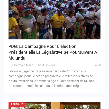
PDG: La Campagne Pour L’élection
Présidentielle Et Législative Se Poursuivent À
Mulundu
Guy Germain Maganga Nziengui
Août 20, 2023
0
Libreville,( agence de presse la plume de l'info.com)-La
campagne pour l'élection présidentielle et les législatives se
poursuivent dans le premier siège du département de Mulundu.
Ce samedi 19 août le candidat à la députation Régis
…
POLITIQUE