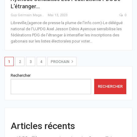
L’étranger…
Guy Germain Maganga Nziengui
Mai 13, 2023
0
Libreville,(agence de presse la plume de l'info.com)-Le délégué
national de l'UJPDG Axel Jesson Dénis Ayenoue sensibilise les
fédérations PDG de l'étranger à intensifier les inscriptions des
gabonais sur les listes électorales pour voter
…
1
2
3
4
PROCHAIN
Rechercher
RECHERCHER
Articles récents