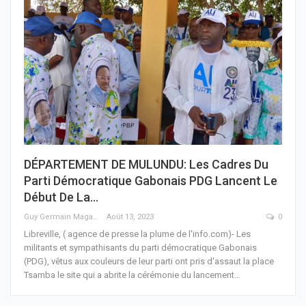
DÉPARTEMENT DE MULUNDU: Les Cadres Du
Parti Démocratique Gabonais PDG Lancent Le
Début De La…
Guy Germain Maganga Nziengui
Août 13, 2023
0
Libreville, ( agence de presse la plume de l'info.com)- Les
militants et sympathisants du parti démocratique Gabonais
(PDG), vêtus aux couleurs de leur parti ont pris d'assaut la place
Tsamba le site qui a abrite la cérémonie du lancement
…