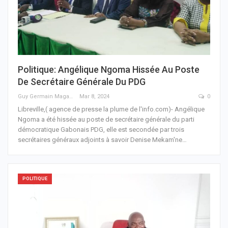
Politique: Angélique Ngoma Hissée Au Poste
De Secrétaire Générale Du PDG
Guy Germain Maganga Nziengui
Mar 8, 2024
0
Libreville,( agence de presse la plume de l'info.com)- Angélique
Ngoma a été hissée au poste de secrétaire générale du parti
démocratique Gabonais PDG, elle est secondée par trois
secrétaires généraux adjoints à savoir Denise Mekam'ne
…
POLITIQUE