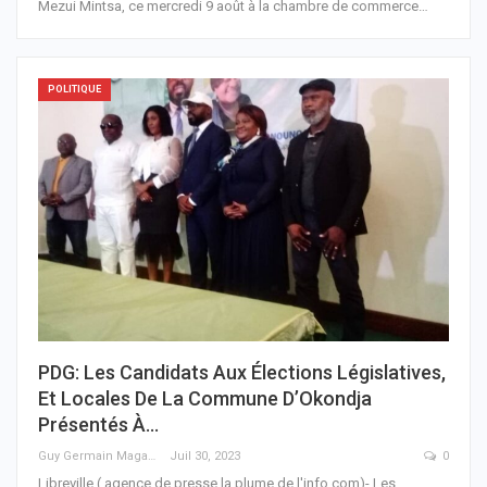
Mezui Mintsa, ce mercredi 9 août à la chambre de commerce
…
POLITIQUE
PDG: Les Candidats Aux Élections Législatives,
Et Locales De La Commune D’Okondja
Présentés À…
Guy Germain Maganga Nziengui
Juil 30, 2023
0
Libreville,( agence de presse la plume de l'info.com)- Les