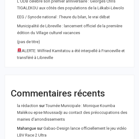
L’UDB célèbre son premier anniversaire : Georges Chris
TIGALEKOU aux côtés des populations de la Lékabi-Léwolo
EEG / Synode national : l’heure du bilan, le vrai débat
Municipalité de Libreville : lancement officiel de la première
édition du Village culturel vacances
(pas de titre)
ALERTE: Wilfried Kamitatou a été interpellé à Franceville et
transféré à Libreville
Commentaires récents
la rédaction
sur
Tournée Municipale : Monique Koumba
Malékou epse Moussadji au contact des préoccupations des
mairies d'arrondissements
Mahangue
sur
Gabao-Design lance officiellement le jeu vidéo
LBV Race 2 Ultra