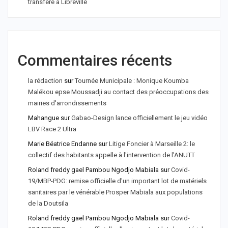
transféré à Libreville
Commentaires récents
la rédaction
sur
Tournée Municipale : Monique Koumba
Malékou epse Moussadji au contact des préoccupations des
mairies d'arrondissements
Mahangue
sur
Gabao-Design lance officiellement le jeu vidéo
LBV Race 2 Ultra
Marie Béatrice Endanne
sur
Litige Foncier à Marseille 2: le
collectif des habitants appelle à l'intervention de l'ANUTT
Roland freddy gael Pambou Ngodjo Mabiala
sur
Covid-
19/MBP-PDG: remise officielle d'un important lot de matériels
sanitaires par le vénérable Prosper Mabiala aux populations
de la Doutsila
Roland freddy gael Pambou Ngodjo Mabiala
sur
Covid-