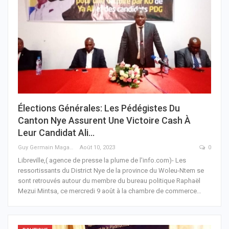
Élections Générales: Les Pédégistes Du
Canton Nye Assurent Une Victoire Cash À
Leur Candidat Ali…
Guy Germain Maganga Nziengui
Août 10, 2023
0
Libreville,( agence de presse la plume de l'info.com)- Les
ressortissants du District Nye de la province du Woleu-Ntem se
sont retrouvés autour du membre du bureau politique Raphaël
Mezui Mintsa, ce mercredi 9 août à la chambre de commerce
…