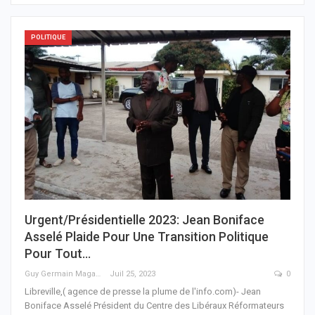
POLITIQUE
Urgent/Présidentielle 2023: Jean Boniface
Asselé Plaide Pour Une Transition Politique
Pour Tout…
Guy Germain Maganga Nziengui
Juil 25, 2023
0
Libreville,( agence de presse la plume de l'info.com)- Jean
Boniface Asselé Président du Centre des Libéraux Réformateurs