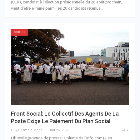
(CLR), candidat à l'élection présidentielle du 26 août prochain,
vient d'être éliminé parmi les 20 candidats retenus
…
SOCIÉTÉ
Front Social: Le Collectif Des Agents De La
Poste Exige Le Paiement Du Plan Social
Guy Germain Maganga Nziengui
Juil 25, 2023
0
Libreville,(agence de presse la plume de l’info.com)-Les