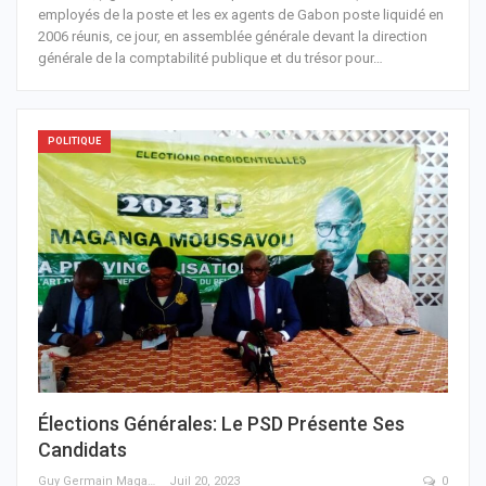
employés de la poste et les ex agents de Gabon poste liquidé en
2006 réunis, ce jour, en assemblée générale devant la direction
générale de la comptabilité publique et du trésor pour
…
POLITIQUE
Élections Générales: Le PSD Présente Ses
Candidats
Guy Germain Maganga Nziengui
Juil 20, 2023
0