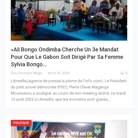
«Ali Bongo Ondimba Cherche Un 3e Mandat
Pour Que Le Gabon Soit Dirigé Par Sa Femme
Sylvia Bongo…
Guy Germain Maganga Nziengui
Août 16, 2023
0
Libreville,(agence de presse la plume de l'info.com)- Le Président
du parti social démocrate (PSD), Pierre Claver Maganga
Moussavou a souligné, au cours de son meeting animé, ce mardi
15 août 2023 à Libreville, que les moments sont graves,
…
POLITIQUE