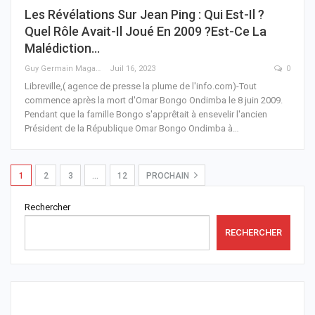
Les Révélations Sur Jean Ping : Qui Est-Il ?
Quel Rôle Avait-Il Joué En 2009 ?Est-Ce La
Malédiction…
Guy Germain Maganga Nziengui
Juil 16, 2023
0
Libreville,( agence de presse la plume de l'info.com)-Tout
commence après la mort d'Omar Bongo Ondimba le 8 juin 2009.
Pendant que la famille Bongo s'apprêtait à ensevelir l'ancien
Président de la République Omar Bongo Ondimba à
…
1
2
3
…
12
PROCHAIN
Rechercher
RECHERCHER