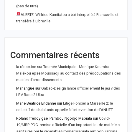
(pas de titre)
ALERTE: Wilfried Kamitatou a été interpellé à Franceville et
transféré à Libreville
Commentaires récents
la rédaction
sur
Tournée Municipale : Monique Koumba
Malékou epse Moussadji au contact des préoccupations des
mairies d'arrondissements
Mahangue
sur
Gabao-Design lance officiellement le jeu vidéo
LBV Race 2 Ultra
Marie Béatrice Endanne
sur
Litige Foncier à Marseille 2: le
collectif des habitants appelle à l'intervention de l'ANUTT
Roland freddy gael Pambou Ngodjo Mabiala
sur
Covid-
19/MBP-PDG: remise officielle d'un important lot de matériels
sanitaires par le vénérable Prosper Mabiala aux populations