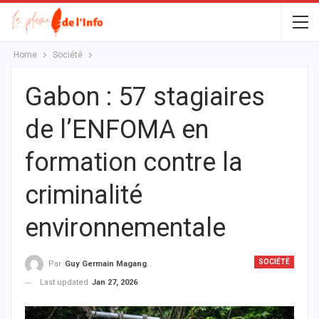
Home
Société
Gabon : 57 stagiaires
de l’ENFOMA en
formation contre la
criminalité
environnementale
SOCIÉTÉ
Par
Guy Germain Maganga Nziengui
Last updated
Jan 27, 2026