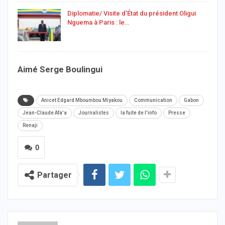
Diplomatie/ Visite d’État du président Oligui
Nguema à Paris : le…
Aimé Serge Boulingui
Anicet Edgard Mboumbou Miyakou
Communication
Gabon
Jean-Claude Afa'a
Journalistes
la fuite de l'info
Presse
Renaji
0
Partager