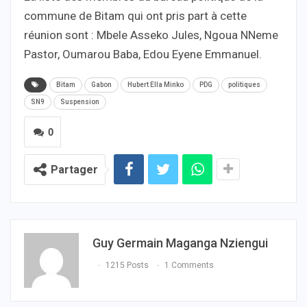
commune de Bitam qui ont pris part à cette
réunion sont : Mbele Asseko Jules, Ngoua NNeme
Pastor, Oumarou Baba, Edou Eyene Emmanuel.
Bitam
Gabon
Hubert Ella Minko
PDG
politiques
SN9
Suspension
0
Partager
Guy Germain Maganga Nziengui
1215 Posts
1 Comments