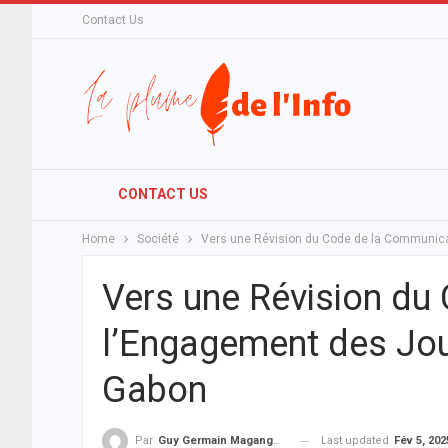
Contact Us
CONTACT US
Home
Société
Vers une Révision du Code de la Communica
Vers une Révision du
l’Engagement des Jou
Gabon
Last updated
Fév 5, 202
Par
Guy Germain Maganga Nziengui