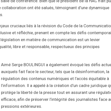
salle de conférence. Bien que le président de la HAC n’ait pu
e collaboration ont été salués, témoignant d’une dynamique
s.
njeux cruciaux liés à la révision du Code de la Communicatio
nclusive et réfléchie, prenant en compte les défis contempora
a législation en matière de communication est un levier
alité, libre et responsable, respectueux des principes
Aimé Serge BOULINGUI a également évoqué les défis actue
auxquels fait face le secteur, tels que la désinformation, la
régulation des contenus numériques et l’accès équitable à
l’information. Il a appelé à la création d’un cadre juridique q
protège la liberté de la presse tout en assurant une régulat
efficace, afin de préserver l’intégrité des journalistes face 
pressions extérieures.