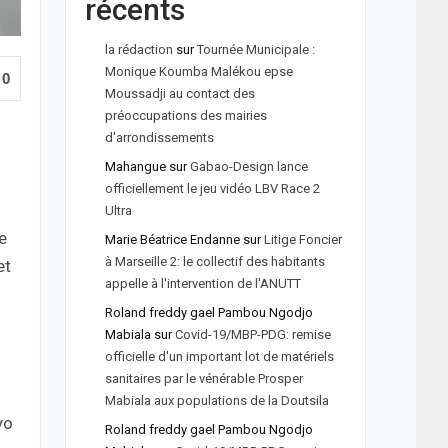
récents
la rédaction
sur
Tournée Municipale :
Monique Koumba Malékou epse
0
Moussadji au contact des
préoccupations des mairies
d'arrondissements
Mahangue
sur
Gabao-Design lance
officiellement le jeu vidéo LBV Race 2
Ultra
e
Marie Béatrice Endanne
sur
Litige Foncier
à Marseille 2: le collectif des habitants
et
appelle à l'intervention de l'ANUTT
Roland freddy gael Pambou Ngodjo
Mabiala
sur
Covid-19/MBP-PDG: remise
officielle d'un important lot de matériels
sanitaires par le vénérable Prosper
Mabiala aux populations de la Doutsila
yo
Roland freddy gael Pambou Ngodjo