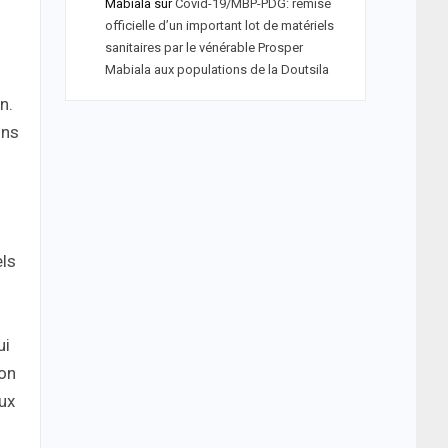
Mabiala
sur
Covid-19/MBP-PDG: remise
officielle d’un important lot de matériels
sanitaires par le vénérable Prosper
Mabiala aux populations de la Doutsila
n.
ins
ls
ui
ion
aux