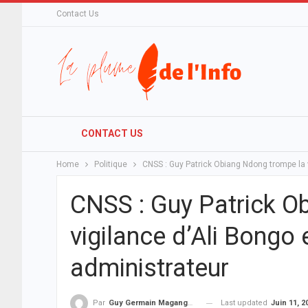
Contact Us
CONTACT US
Home
Politique
CNSS : Guy Patrick Obiang Ndong trompe la 
CNSS : Guy Patrick O
vigilance d’Ali Bongo
administrateur
Last updated
Juin 11, 2
Par
Guy Germain Maganga Nziengui