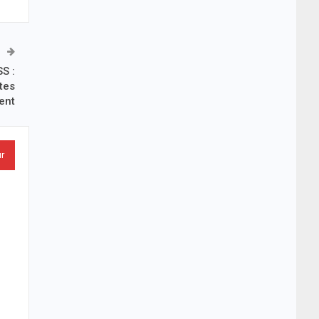
S :
tes
ent
ur