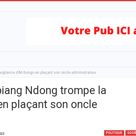
vigilance d’Ali Bongo en plaçant son oncle administrateur
biang Ndong trompe la
 en plaçant son oncle
POLITIQUE
SOCI
022