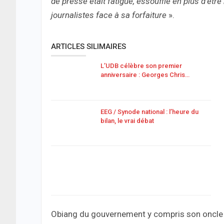
de presse était fatigué, essoufflé en plus d’ê
journalistes face à sa forfaiture
».
ARTICLES SILIMAIRES
L’UDB célèbre son premier
anniversaire : Georges Chris…
EEG / Synode national : l’heure du
bilan, le vrai débat
Obiang du gouvernement y compris son oncle 