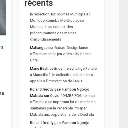
récents
la rédaction
sur
Tournée Municipale :
Monique Koumba Malékou epse
Moussadji au contact des
préoccupations des mairies
d'arrondissements
0
Mahangue
sur
Gabao-Design lance
officiellement le jeu vidéo LBV Race 2
Ultra
Marie Béatrice Endanne
sur
Litige Foncier
à Marseille 2: le collectif des habitants
appelle à l'intervention de l'ANUTT
Roland freddy gael Pambou Ngodjo
ne
Mabiala
sur
Covid-19/MBP-PDG: remise
officielle d'un important lot de matériels
sanitaires par le vénérable Prosper
Mabiala aux populations de la Doutsila
Roland freddy gael Pambou Ngodjo