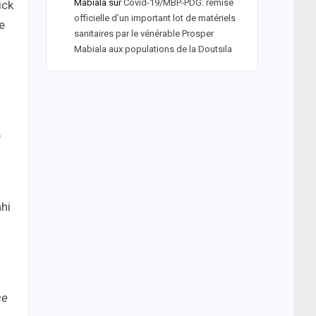
Mabiala
sur
Covid-19/MBP-PDG: remise
ick
officielle d’un important lot de matériels
e
sanitaires par le vénérable Prosper
Mabiala aux populations de la Doutsila
é
ahi
ce