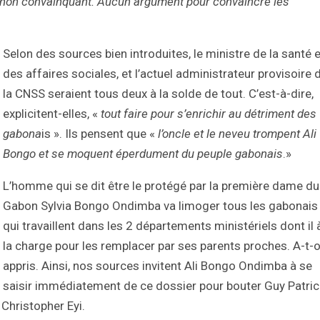
tre non convainquant. Aucun argument pour convaincre les
Selon des sources bien introduites, le ministre de la santé e
des affaires sociales, et l’actuel administrateur provisoire 
la CNSS seraient tous deux à la solde de tout. C’est-à-dire,
explicitent-elles, «
tout faire pour s’enrichir au détriment des
gabona
is ». Ils pensent que «
l’oncle et le neveu trompent Ali
Bongo et se moquent éperdument du peuple gabonais
.»
L’homme qui se dit être le protégé par la première dame du
Gabon Sylvia Bongo Ondimba va limoger tous les gabonais
qui travaillent dans les 2 départements ministériels dont il 
la charge pour les remplacer par ses parents proches. A-t-
appris. Ainsi, nos sources invitent Ali Bongo Ondimba à se
saisir immédiatement de ce dossier pour bouter Guy Patric
Christopher Eyi.