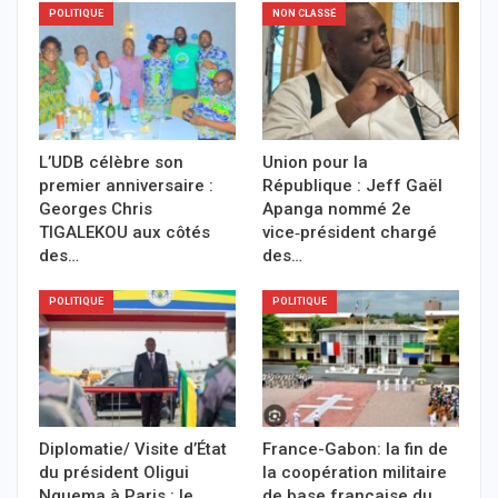
POLITIQUE
NON CLASSÉ
L’UDB célèbre son
Union pour la
premier anniversaire :
République : Jeff Gaël
Georges Chris
Apanga nommé 2e
TIGALEKOU aux côtés
vice‑président chargé
des…
des…
POLITIQUE
POLITIQUE
Diplomatie/ Visite d’État
France-Gabon: la fin de
du président Oligui
la coopération militaire
Nguema à Paris : le
de base française du