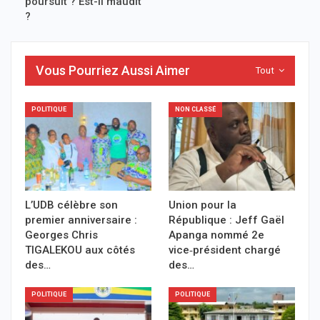
poursuit ? Est-il maudit
?
Vous Pourriez Aussi Aimer
Tout
POLITIQUE
NON CLASSÉ
L’UDB célèbre son
Union pour la
premier anniversaire :
République : Jeff Gaël
Georges Chris
Apanga nommé 2e
TIGALEKOU aux côtés
vice‑président chargé
des…
des…
POLITIQUE
POLITIQUE