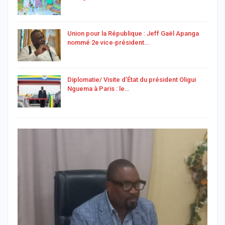
Union pour la République : Jeff Gaël Apanga
nommé 2e vice‑président…
Diplomatie/ Visite d’État du président Oligui
Nguema à Paris : le…