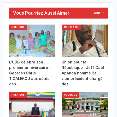
Vous Pourriez Aussi Aimer
Tout
POLITIQUE
NON CLASSÉ
L’UDB célèbre son
Union pour la
premier anniversaire :
République : Jeff Gaël
Georges Chris
Apanga nommé 2e
TIGALEKOU aux côtés
vice‑président chargé
des…
des…
POLITIQUE
POLITIQUE