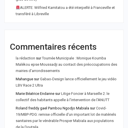
ALERTE: Wilfried Kamitatou a été interpellé à Franceville et
transféré à Libreville
Commentaires récents
la rédaction
sur
Tournée Municipale : Monique Koumba
Malékou epse Moussadji au contact des préoccupations des
mairies d'arrondissements
Mahangue
sur
Gabao-Design lance officiellement le jeu vidéo
LBV Race 2 Ultra
Marie Béatrice Endanne
sur
Litige Foncier à Marseille 2: le
collectif des habitants appelle à l'intervention de l'ANUTT
Roland freddy gael Pambou Ngodjo Mabiala
sur
Covid-
19/MBP-PDG: remise officielle d'un important lot de matériels
sanitaires par le vénérable Prosper Mabiala aux populations
de la Doutsila