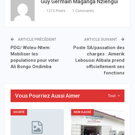
Guy Germain Maganga Nziengui
1215 Posts
1 Comments
ARTICLE PRÉCÉDENT
ARTICLE SUIVANT
PDG/ Woleu-Ntem:
Poste SA/passation des
Mobiliser les
charges : Aimerik
populations pour voter
Leboussi Alibala prend
Ali Bongo Ondimba
officiellement ses
fonctions
Vous Pourriez Aussi Aimer
Tout
SOCIÉTÉ
NON CLASSÉ